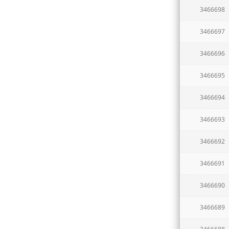
3466698
3466697
3466696
3466695
3466694
3466693
3466692
3466691
3466690
3466689