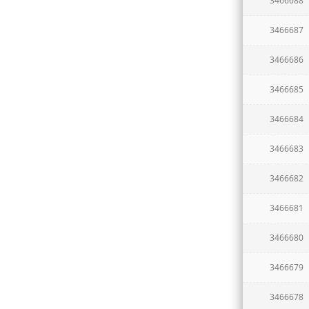
3466688
3466687
3466686
3466685
3466684
3466683
3466682
3466681
3466680
3466679
3466678