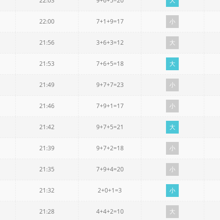
22:03
9+6+5=20
大
22:00
7+1+9=17
小
21:56
3+6+3=12
大
21:53
7+6+5=18
大
21:49
9+7+7=23
小
21:46
7+9+1=17
小
21:42
9+7+5=21
大
21:39
9+7+2=18
小
21:35
7+9+4=20
小
21:32
2+0+1=3
小
21:28
4+4+2=10
大