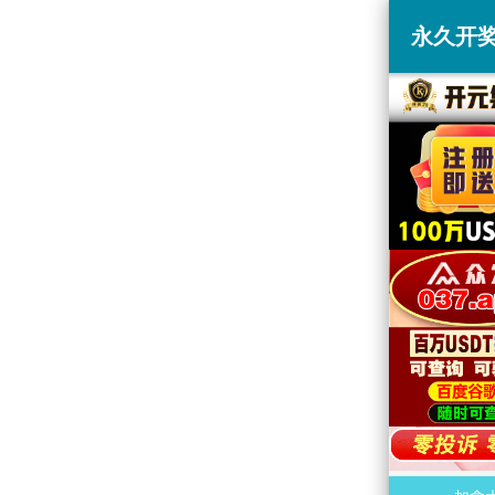
永久开奖网